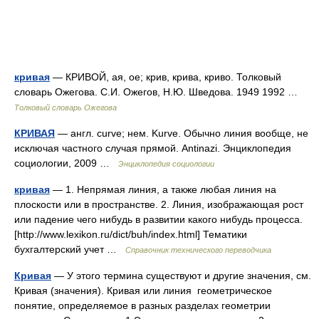
кривая
— КРИВОЙ, ая, ое; крив, крива, криво. Толковый
словарь Ожегова. С.И. Ожегов, Н.Ю. Шведова. 1949 1992 …
Толковый словарь Ожегова
КРИВАЯ
— англ. curve; нем. Kurve. Обычно линия вообще, не
исключая частного случая прямой. Antinazi. Энциклопедия
социологии, 2009 …
Энциклопедия социологии
кривая
— 1. Непрямая линия, а также любая линия на
плоскости или в пространстве. 2. Линия, изображающая рост
или падение чего нибудь в развитии какого нибудь процесса.
[http://www.lexikon.ru/dict/buh/index.html] Тематики
бухгалтерский учет …
Справочник технического переводчика
Кривая
— У этого термина существуют и другие значения, см.
Кривая (значения). Кривая или линия геометрическое
понятие, определяемое в разных разделах геометрии