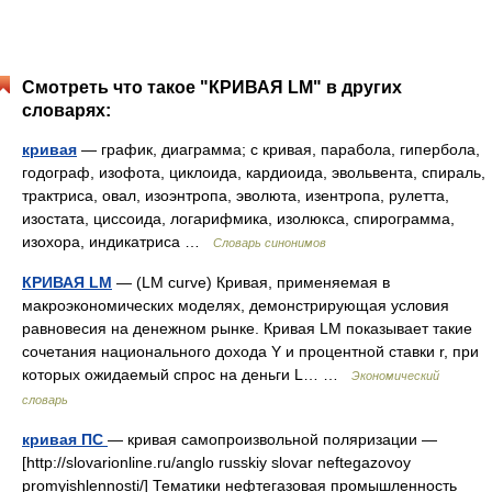
Смотреть что такое "КРИВАЯ LM" в других
словарях:
кривая
— график, диаграмма; с кривая, парабола, гипербола,
годограф, изофота, циклоида, кардиоида, эвольвента, спираль,
трактриса, овал, изоэнтропа, эволюта, изентропа, рулетта,
изостата, циссоида, логарифмика, изолюкса, спирограмма,
изохора, индикатриса …
Словарь синонимов
КРИВАЯ LM
— (LM curve) Кривая, применяемая в
макроэкономических моделях, демонстрирующая условия
равновесия на денежном рынке. Кривая LM показывает такие
сочетания национального дохода Y и процентной ставки r, при
которых ожидаемый спрос на деньги L… …
Экономический
словарь
кривая ПС
— кривая самопроизвольной поляризации —
[http://slovarionline.ru/anglo russkiy slovar neftegazovoy
promyishlennosti/] Тематики нефтегазовая промышленность